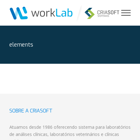
Ir
para
o
conteúdo
elements
SOBRE A CRIASOFT
Atuamos desde 1986 oferecendo
sistema para laboratórios
de análises clínicas
,
laboratórios veterinários
e
clínicas