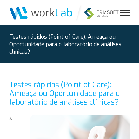
Ir
para
o
conteúdo
Testes rápidos (Point of Care): Ameaça ou
Oportunidade para o laboratório de análises
clínicas?
Testes rápidos (Point of Care):
Ameaça ou Oportunidade para o
laboratório de análises clínicas?
A