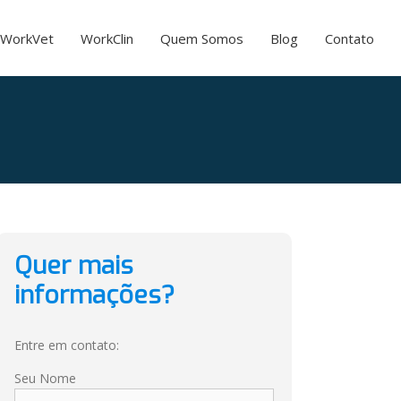
WorkVet
WorkClin
Quem Somos
Blog
Contato
Quer mais
informações?
Entre em contato:
Seu Nome