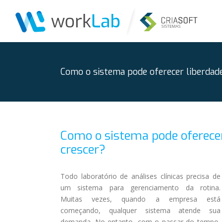
Ir
para
o
conteúdo
Como o sistema pode oferecer liberdade
Como o sistema pode oferecer
crescer?
Todo laboratório de análises clínicas precisa de
um sistema para gerenciamento da rotina.
Muitas vezes, quando a empresa está
começando, qualquer sistema atende sua
demanda. No entanto, com o passar do tempo,