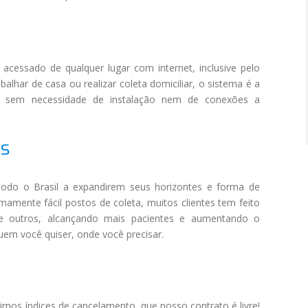
acessado de qualquer lugar com internet, inclusive pelo
rabalhar de casa ou realizar coleta domiciliar, o sistema é a
e, sem necessidade de instalação nem de conexões a
as
todo o Brasil a expandirem seus horizontes e forma de
amente fácil postos de coleta, muitos clientes tem feito
os e outros, alcançando mais pacientes e aumentando o
uem você quiser, onde você precisar.
imos índices de cancelamento, que nosso contrato é livre!