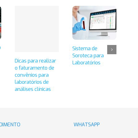
º
Sistema de
Fer
Soroteca para
fid
Dicas para realizar
Laboratórios
ent
o faturamento de
seu
convênios para
laboratórios de
análises clínicas
DIMENTO
WHATSAPP