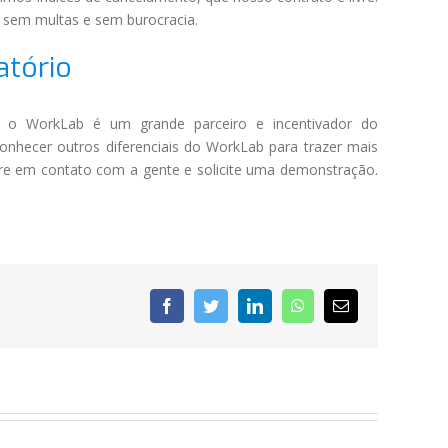
 sem multas e sem burocracia.
atório
e o WorkLab é um grande parceiro e incentivador do
conhecer outros diferenciais do WorkLab para trazer mais
re em contato com a gente e solicite uma demonstração.
Facebook
Twitter
LinkedIn
WhatsApp
E-
mail