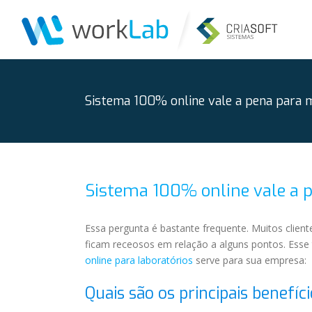
Ir
para
o
conteúdo
Sistema 100% online vale a pena para 
Sistema 100% online vale a 
Essa pergunta é bastante frequente. Muitos clie
ficam receosos em relação a alguns pontos. Esse t
online para laboratórios
serve para sua empresa:
Quais são os principais benefí