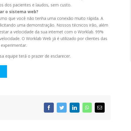
os dos pacientes e laudos, sem custo.
dar o sistema web?
smo que você não tenha uma conexão muito rápida. A
licitando uma demonstração. Nossos técnicos irão, além
estar a velocidade da sua internet com o Worklab. 99%
elocidade. O Worklab Web já é utilizado por clientes das
 experimentar.
sa equipe terá o prazer de esclarecer.
Facebook
Twitter
LinkedIn
WhatsApp
E-
mail