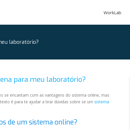
WorkLab
meu laboratório?
pena para meu laboratório?
ntes se encantam com as vantagens do sistema online, mas
exto é para te ajudar a tirar dúvidas sobre se um
sistema
cios de um sistema online?