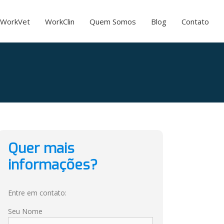
WorkVet
WorkClin
Quem Somos
Blog
Contato
Quer mais
informações?
Entre em contato:
Seu Nome